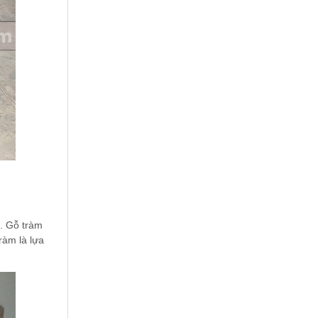
t. Gỗ tràm
ràm là lựa