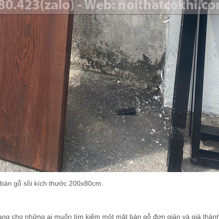
bàn gỗ sồi kích thước 200x80cm.
ạng cho những ai muốn tìm kiếm một mặt bàn gỗ đơn giản và giá thành