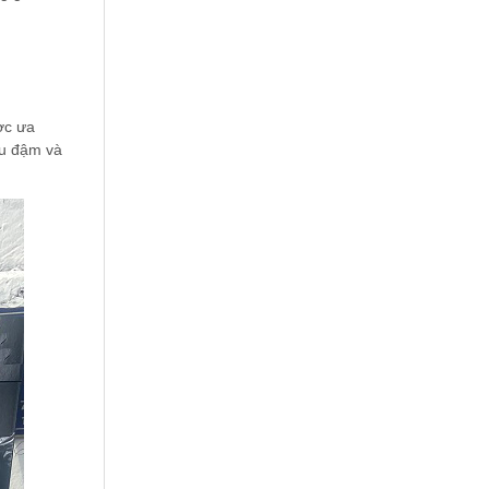
ợc ưa
âu đậm và