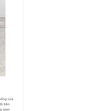
 sống của
 độ bền
g gian