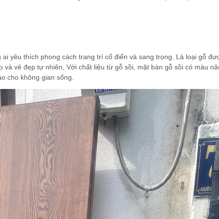
i yêu thích phong cách trang trí cổ điển và sang trọng. Là loại gỗ đư
 và vẻ đẹp tự nhiên, Với chất liệu từ gỗ sồi, mặt bàn gỗ sồi có màu n
áo cho không gian sống.