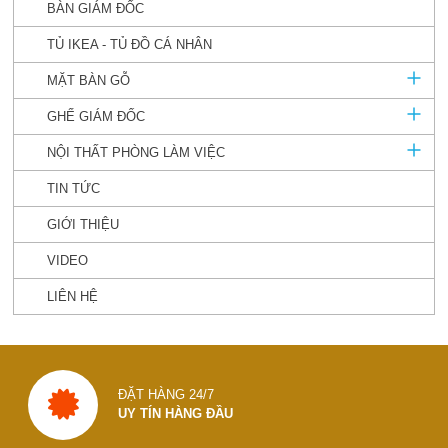
BÀN GIÁM ĐỐC
TỦ IKEA - TỦ ĐỒ CÁ NHÂN
MẶT BÀN GỖ
GHẾ GIÁM ĐỐC
NỘI THẤT PHÒNG LÀM VIỆC
TIN TỨC
GIỚI THIỆU
VIDEO
LIÊN HỆ
ĐẶT HÀNG 24/7
UY TÍN HÀNG ĐẦU