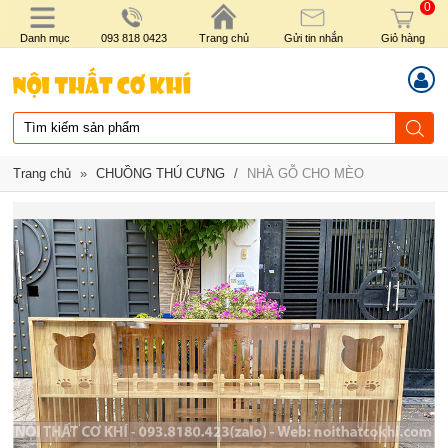
0
Danh mục
093 818 0423
Trang chủ
Gửi tin nhắn
Giỏ hàng
Trang chủ
»
CHUỒNG THÚ CƯNG
/
NHÀ GỖ CHO MÈO