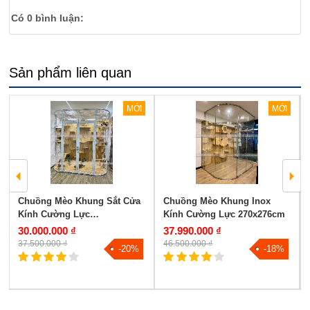
Có
0
bình luận:
Sản phẩm liên quan
MỚI
MỚI
Chuồng Mèo Khung Sắt Cửa
Chuồng Mèo Khung Inox
Kính Cường Lực
Kính Cường Lực 270x276cm
270x170x270cm
30.000.000 ₫
37.990.000 ₫
37.500.000 ₫
46.500.000 ₫
-20%
-18%