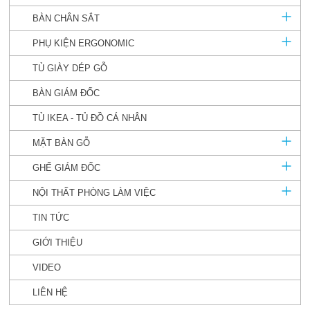
BÀN CHÂN SẮT
PHỤ KIỆN ERGONOMIC
TỦ GIÀY DÉP GỖ
BÀN GIÁM ĐỐC
TỦ IKEA - TỦ ĐỒ CÁ NHÂN
MẶT BÀN GỖ
GHẾ GIÁM ĐỐC
NỘI THẤT PHÒNG LÀM VIỆC
TIN TỨC
GIỚI THIỆU
VIDEO
LIÊN HỆ