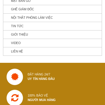
MẶT BÀN GỖ
GHẾ GIÁM ĐỐC
NỘI THẤT PHÒNG LÀM VIỆC
TIN TỨC
GIỚI THIỆU
VIDEO
LIÊN HỆ
ĐẶT HÀNG 24/7
UY TÍN HÀNG ĐẦU
100% BẢO VỆ
NGƯỜI MUA HÀNG