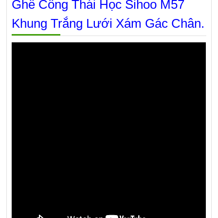
Ghế Công Thái Học Sihoo M57
Khung Trắng Lưới Xám Gác Chân.