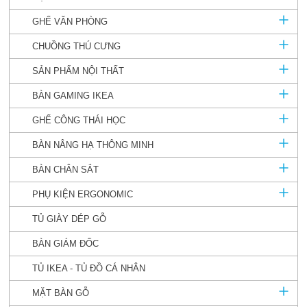
GHẾ VĂN PHÒNG
CHUỒNG THÚ CƯNG
SẢN PHẨM NỘI THẤT
BÀN GAMING IKEA
GHẾ CÔNG THÁI HỌC
BÀN NÂNG HẠ THÔNG MINH
BÀN CHÂN SẮT
PHỤ KIỆN ERGONOMIC
TỦ GIÀY DÉP GỖ
BÀN GIÁM ĐỐC
TỦ IKEA - TỦ ĐỒ CÁ NHÂN
MẶT BÀN GỖ