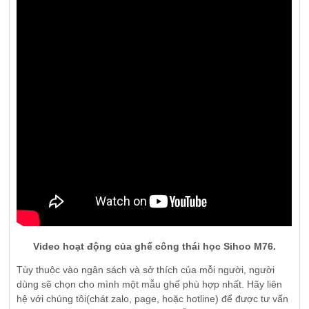
Video hoạt động của ghế công thái học Sihoo M76.
Tùy thuộc vào ngân sách và sở thích của mỗi người, người
dùng sẽ chọn cho mình một mẫu ghế phù hợp nhất. Hãy liên
hệ với chúng tôi(chát zalo, page, hoặc hotline) để được tư vấn