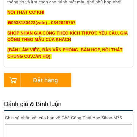
thông tin và lựa chọn cho mình một mẫu ghế phù hợp nhé!
NỘI THẤT CƠ KHÍ
☎️0938180423(zalo) - 0342628757
SHOP NHẬN GIA CÔNG THEO KÍCH THƯỚC YÊU CẦU, GIA
CÔNG THEO MẪU CỦA KHÁCH
(BÀN LÀM VIỆC, BÀN VĂN PHÒNG, BÀN HỌP, NỘI THẤT
CHUNG CƯ,CĂN HỘ).
Đặt hàng
Đánh giá & Bình luận
Chia sẻ nhận xét của bạn về
Ghế Công Thái Học Sihoo M76