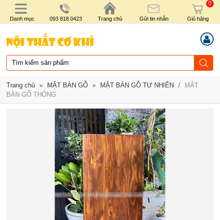
0
Danh mục
093 818 0423
Trang chủ
Gửi tin nhắn
Giỏ hàng
Trang chủ
»
MẶT BÀN GỖ
»
MẶT BÀN GỖ TỰ NHIÊN
/
MẶT
BÀN GỖ THÔNG