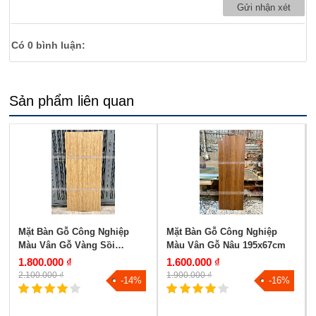
Có
0
bình luận:
Sản phẩm liên quan
Mặt Bàn Gỗ Công Nghiệp
Mặt Bàn Gỗ Công Nghiệp
Màu Vân Gỗ Vàng Sồi
Màu Vân Gỗ Nâu 195x67cm
180x80cm
1.800.000 ₫
1.600.000 ₫
2.100.000 ₫
1.900.000 ₫
-14%
-16%