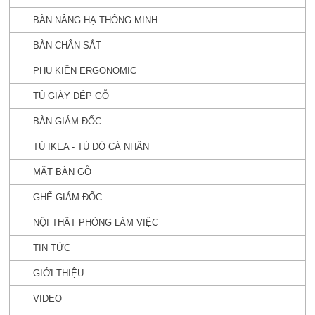
BÀN NÂNG HẠ THÔNG MINH
BÀN CHÂN SẮT
PHỤ KIỆN ERGONOMIC
TỦ GIÀY DÉP GỖ
BÀN GIÁM ĐỐC
TỦ IKEA - TỦ ĐỒ CÁ NHÂN
MẶT BÀN GỖ
GHẾ GIÁM ĐỐC
NỘI THẤT PHÒNG LÀM VIỆC
TIN TỨC
GIỚI THIỆU
VIDEO