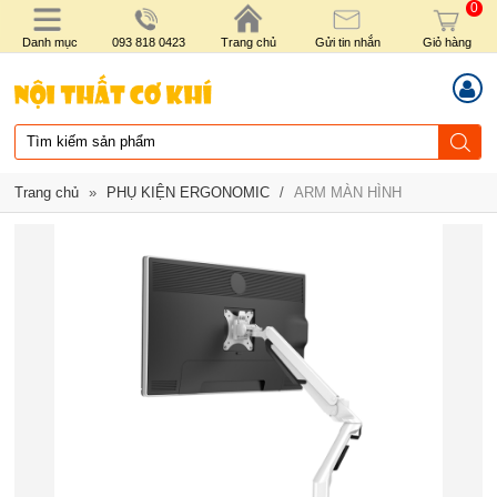
0
Danh mục
093 818 0423
Trang chủ
Gửi tin nhắn
Giỏ hàng
Trang chủ
»
PHỤ KIỆN ERGONOMIC
/
ARM MÀN HÌNH