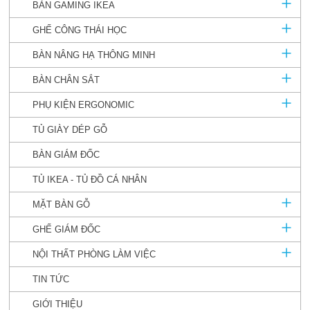
BÀN GAMING IKEA
GHẾ CÔNG THÁI HỌC
BÀN NÂNG HẠ THÔNG MINH
BÀN CHÂN SẮT
PHỤ KIỆN ERGONOMIC
TỦ GIÀY DÉP GỖ
BÀN GIÁM ĐỐC
TỦ IKEA - TỦ ĐỒ CÁ NHÂN
MẶT BÀN GỖ
GHẾ GIÁM ĐỐC
NỘI THẤT PHÒNG LÀM VIỆC
TIN TỨC
GIỚI THIỆU