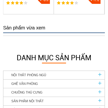
-9%
-7%
Sản phẩm vừa xem
DANH MỤC SẢN PHẨM
NỘI THẤT PHÒNG NGỦ
GHẾ VĂN PHÒNG
CHUỒNG THÚ CƯNG
SẢN PHẨM NỘI THẤT