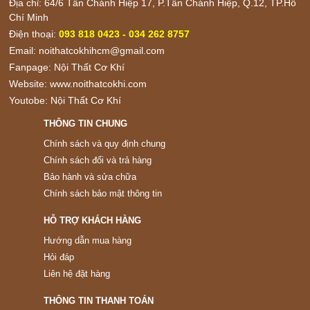
Địa chỉ: 64/6 Tân Chánh Hiệp 17, P.Tân Chánh Hiệp, Q.12, TP.Hồ
Chí Minh
Điện thoại:
093 818 0423 - 034 262 8757
Email:
noithatcokhihcm@gmail.com
Fanpage:
Nội Thất Cơ Khí
Website:
www.noithatcokhi.com
Youtobe:
Nội Thất Cơ Khí
THÔNG TIN CHUNG
Chính sách và quy định chung
Chính sách đổi và trả hàng
Bảo hành và sửa chữa
Chính sách bảo mật thông tin
HỖ TRỢ KHÁCH HÀNG
Hướng dẫn mua hàng
Hỏi đáp
Liên hệ đặt hàng
THÔNG TIN THANH TOÁN