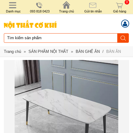
0
Danh mục
093 818 0423
Trang chủ
Gửi tin nhắn
Giỏ hàng
Trang chủ
»
SẢN PHẨM NỘI THẤT
»
BÀN GHẾ ĂN
/
BÀN ĂN