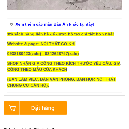
Xem thêm các mẫu Bàn Ăn khác tại đây!
☎️Khách hàng liên hệ để được hỗ trợ chi tiết hơn nhé!
Website & page: NỘI THẤT CƠ KHÍ
0938180423(zalo) - 0342628757(zalo)
SHOP NHẬN GIA CÔNG THEO KÍCH THƯỚC YÊU CẦU, GIA
CÔNG THEO MẪU CỦA KHÁCH
(BÀN LÀM VIỆC, BÀN VĂN PHÒNG, BÀN HỌP, NỘI THẤT
CHUNG CƯ,CĂN HỘ).
Đặt hàng