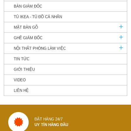
BÀN GIÁM ĐỐC
TỦ IKEA - TỦ ĐỒ CÁ NHÂN
MẶT BÀN GỖ
GHẾ GIÁM ĐỐC
NỘI THẤT PHÒNG LÀM VIỆC
TIN TỨC
GIỚI THIỆU
VIDEO
LIÊN HỆ
ĐẶT HÀNG 24/7
UY TÍN HÀNG ĐẦU